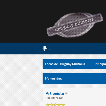
.
Foros de Uruguay Militaria
Principa
0 voto(s) - 0 Media
1
2
3
4
5
Efemerides
Artiguista
Posting Freak