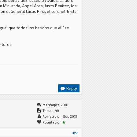
sebio Benavídez, Eusebio Avalos, Lindoro
 Mir...anda, Angel Ares, Justo Benítez, los
n el General Lucas Píriz, el coronel Tristán
gual que todos los heridos que allí se
Flores.
Reply
Mensajes: 2,181
Temas: 40
Registro en: Sep 2015
Reputación:
6
#55