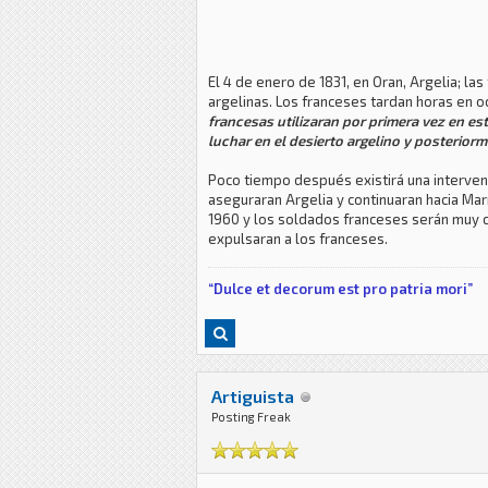
El 4 de enero de 1831, en Oran, Argelia; l
argelinas. Los franceses tardan horas en 
francesas utilizaran por primera vez en es
luchar en el
desierto argelino y posterio
Poco tiempo después existirá una interven
aseguraran Argelia y continuaran hacia Ma
1960 y los soldados franceses serán muy cr
expulsaran a los franceses.
“Dulce et decorum est pro patria mori”
Artiguista
Posting Freak