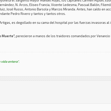
 bayoneta el Sargento Mayor Manuel Rojas, los Capitanes Carmen Alpuin, Eu
Fernández, N. Arcos, Eliseo Francia, Vicente Ledesma, Pascual Bailón, Filemón
uiz, José Russo, Antonio Barsola y Marcos Miranda. Antes, han caído en acció
ndante Pedro Rivero y tantos y tantos otros.
rtigas, es degollado en su cama del hospital por las fuerzas invasoras al i
o Muerte",
perecieron a manos de los traidores comandados por Venancio 
 vida entera".