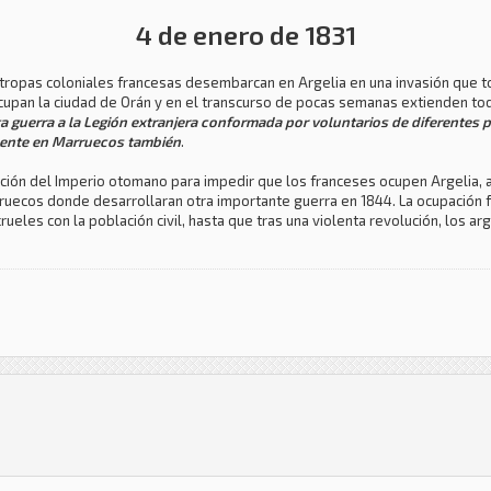
4 de enero de 1831
as tropas coloniales francesas desembarcan en Argelia en una invasión que t
ocupan la ciudad de Orán y en el transcurso de pocas semanas extienden to
ta guerra a la Legión extranjera conformada por voluntarios de diferentes p
rmente en Marruecos también
.
ción del Imperio otomano para impedir que los franceses ocupen Argelia, 
rruecos donde desarrollaran otra importante guerra en 1844. La ocupación 
ueles con la población civil, hasta que tras una violenta revolución, los a