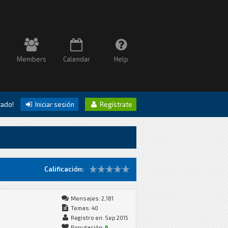
Members
Calendar
Help
itado!
Iniciar sesión
Regístrate
Calificación:
Mensajes: 2,181
Temas: 40
Registro en: Sep 2015
Reputación:
6