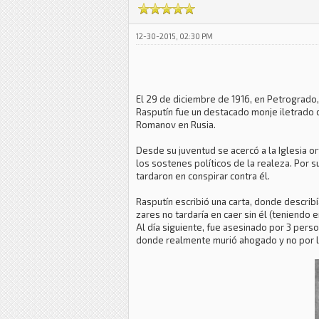
12-30-2015, 02:30 PM
El 29 de diciembre de 1916, en Petrogrado, 
Rasputín fue un destacado monje iletrado d
Romanov en Rusia.
Desde su juventud se acercó a la Iglesia o
los sostenes políticos de la realeza. Por 
tardaron en conspirar contra él.
Rasputín escribió una carta, donde descri
zares no tardaría en caer sin él (teniendo 
Al día siguiente, fue asesinado por 3 pers
donde realmente murió ahogado y no por lo