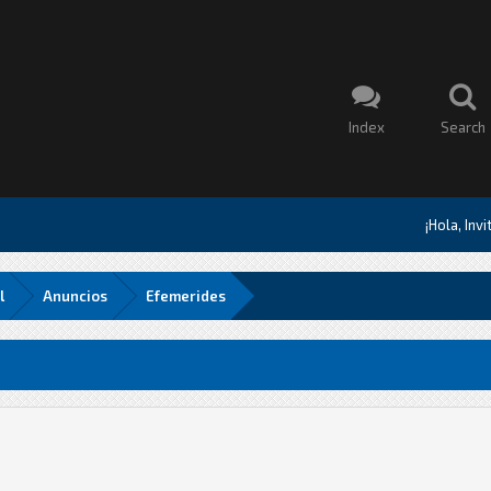
Index
Search
¡Hola, Inv
l
Anuncios
Efemerides