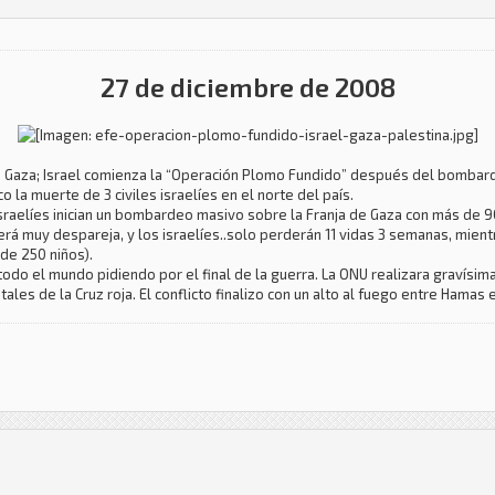
27 de diciembre de 2008
de Gaza; Israel comienza la “Operación Plomo Fundido” después del bombard
la muerte de 3 civiles israelíes en el norte del país.
sraelíes inician un bombardeo masivo sobre la Franja de Gaza con más de 9
erá muy despareja, y los israelíes..solo perderán 11 vidas 3 semanas, mient
 de 250 niños).
todo el mundo pidiendo por el final de la guerra. La ONU realizara gravís
s de la Cruz roja. El conflicto finalizo con un alto al fuego entre Hamas e