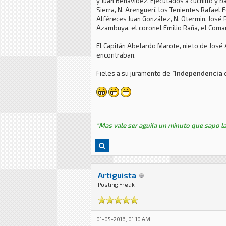
y Juan Benavídez. Ejecutados a cuchillo y
Sierra, N. Arenguerí, los Tenientes Rafael 
Alféreces Juan González, N. Otermin, José R
Azambuya, el coronel Emilio Raña, el Coma
El Capitán Abelardo Marote, nieto de José A
encontraban.
Fieles a su juramento de
"Independencia 
"Mas vale ser aguila un minuto que sapo la
Artiguista
Posting Freak
01-05-2016, 01:10 AM