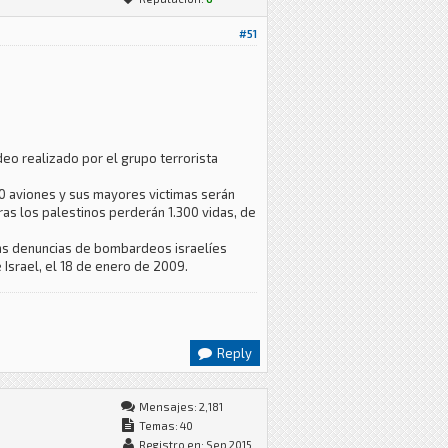
#51
eo realizado por el grupo terrorista
0 aviones y sus mayores victimas serán
ras los palestinos perderán 1.300 vidas, de
imas denuncias de bombardeos israelíes
 Israel, el 18 de enero de 2009.
Reply
Mensajes: 2,181
Temas: 40
Registro en: Sep 2015