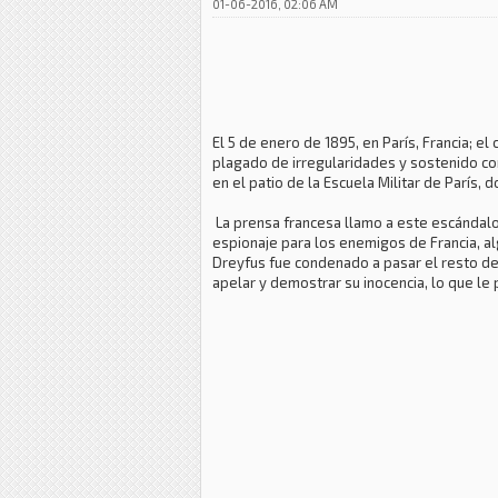
01-06-2016, 02:06 AM
El 5 de enero de 1895, en París, Francia; el
plagado de irregularidades y sostenido co
en el patio de la Escuela Militar de París,
La prensa francesa llamo a este escándalo:
espionaje para los enemigos de Francia, al
Dreyfus fue condenado a pasar el resto de 
apelar y demostrar su inocencia, lo que le 