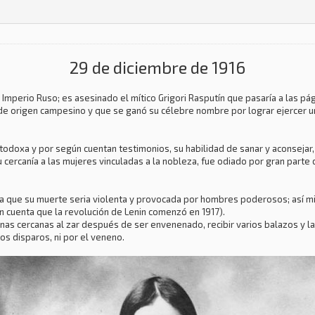
29 de diciembre de 1916
Imperio Ruso; es asesinado el mítico Grigori Rasputín que pasaría a las pág
e origen campesino y que se ganó su célebre nombre por lograr ejercer una
rtodoxa y por según cuentan testimonios, su habilidad de sanar y aconsejar
su cercanía a las mujeres vinculadas a la nobleza, fue odiado por gran part
bía que su muerte seria violenta y provocada por hombres poderosos; así m
en cuenta que la revolución de Lenin comenzó en 1917).
onas cercanas al zar después de ser envenenado, recibir varios balazos y l
s disparos, ni por el veneno.