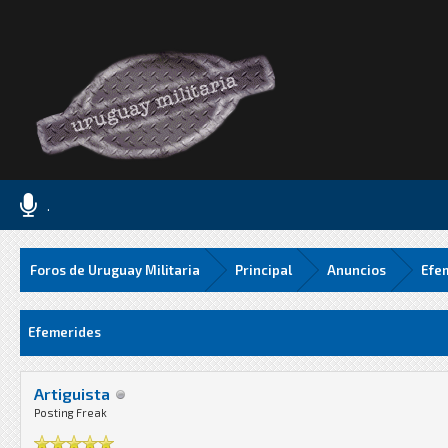
.
Foros de Uruguay Militaria
Principal
Anuncios
Efe
Media
Efemerides
Artiguista
Posting Freak