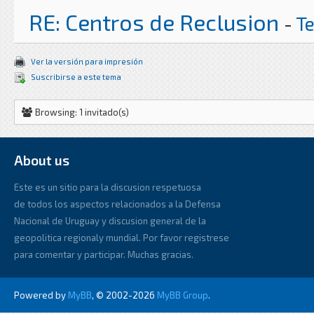
RE: Centros de Reclusion
-
T
Ver la versión para impresión
Suscribirse a este tema
Browsing: 1 invitado(s)
About us
Este es un sitio para la discusion respetuosa
de todos los aspectos relacionados a la Defensa
Nacional de Uruguay y discusion general de la
geopolitica regionaly mundial. Por favor registrese
para comentar y participar. Muchas gracias.
Powered by
MyBB
, © 2002-2026
MyBB Group
.