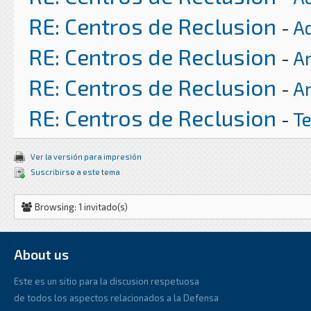
RE: Centros de Reclusion
-
A
RE: Centros de Reclusion
-
Ar
RE: Centros de Reclusion
-
Ar
RE: Centros de Reclusion
-
T
Ver la versión para impresión
Suscribirse a este tema
Browsing: 1 invitado(s)
About us
Este es un sitio para la discusion respetuosa
de todos los aspectos relacionados a la Defensa