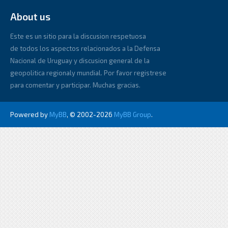
About us
Este es un sitio para la discusion respetuosa
de todos los aspectos relacionados a la Defensa
Nacional de Uruguay y discusion general de la
geopolitica regionaly mundial. Por favor registrese
para comentar y participar. Muchas gracias.
Powered by
MyBB
, © 2002-2026
MyBB Group
.