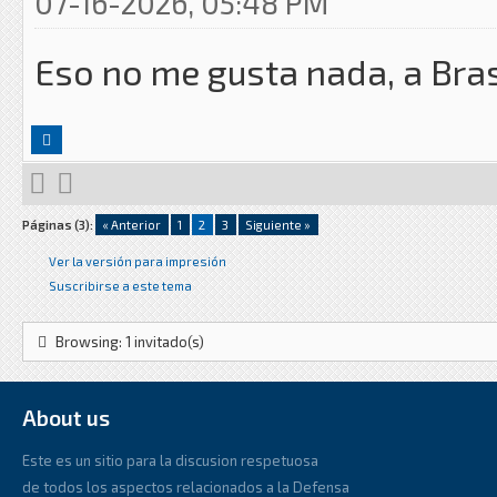
07-16-2026, 05:48 PM
Eso no me gusta nada, a Bra
Páginas (3):
« Anterior
1
2
3
Siguiente »
Ver la versión para impresión
Suscribirse a este tema
Browsing: 1 invitado(s)
About us
Este es un sitio para la discusion respetuosa
de todos los aspectos relacionados a la Defensa