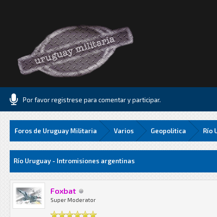
Por favor registrese para comentar y participar.
Foros de Uruguay Militaria
Varios
Geopolitica
Río 
Media
Río Uruguay - Intromisiones argentinas
Foxbat
Super Moderator