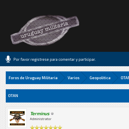
Por favor registrese para comentar y participar.
Foros de Uruguay Militaria
Varios
Geopolitica
OTA
Media
OTAN
Terminus
Administrator