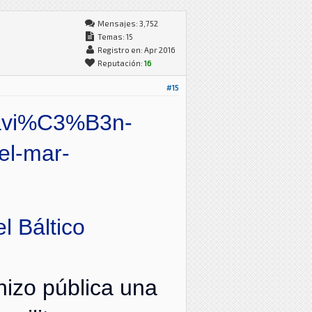
Mensajes: 3,752
Temas: 15
Registro en: Apr 2016
Reputación:
16
#15
-avi%C3%B3n-
el-mar-
l Báltico
hizo pública una