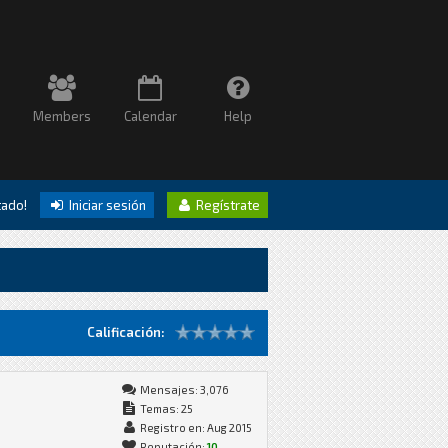
Members
Calendar
Help
itado!
Iniciar sesión
Regístrate
Calificación:
Mensajes: 3,076
Temas: 25
Registro en: Aug 2015
Reputación:
10