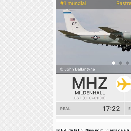
Un P-8 de la U.S. Navy no muy lejos de allí.