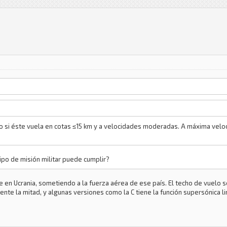
lo si éste vuela en cotas ≤15 km y a velocidades moderadas. A máxima veloc
ipo de misión militar puede cumplir?
 en Ucrania, sometiendo a la fuerza aérea de ese país. El techo de vuelo 
te la mitad, y algunas versiones como la C tiene la función supersónica l