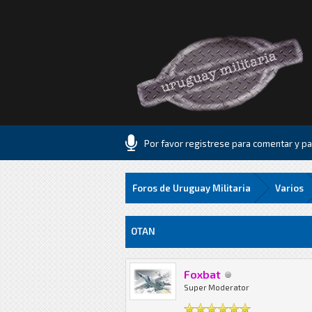
Por favor registrese para comentar y par
Foros de Uruguay Militaria
Varios
0 voto(s) - 0 Media
1
2
3
4
5
OTAN
Foxbat
Super Moderator