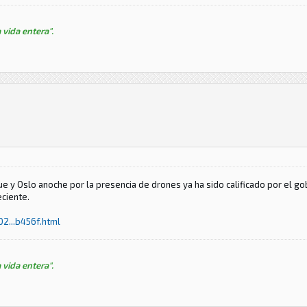
 vida entera".
e y Oslo anoche por la presencia de drones ya ha sido calificado por el g
eciente.
2...b456f.html
 vida entera".