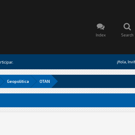
Index
Search
¡Hola, Inv
ticipar.
Geopolitica
OTAN