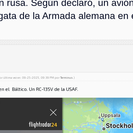
 rusa. Según declaró, un avión 
gata de la Armada alemana en e
por última vez en: 09-25-2025, 09:39 PM por
Terminus
.)
n el Báltico. Un RC-135V de la USAF.