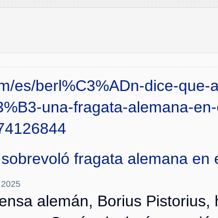
com/es/berl%C3%ADn-dice-que
3%B3-una-fragata-alemana-en-
74126844
 sobrevoló fragata alemana en e
 2025
fensa alemán, Borius Pistorius, 