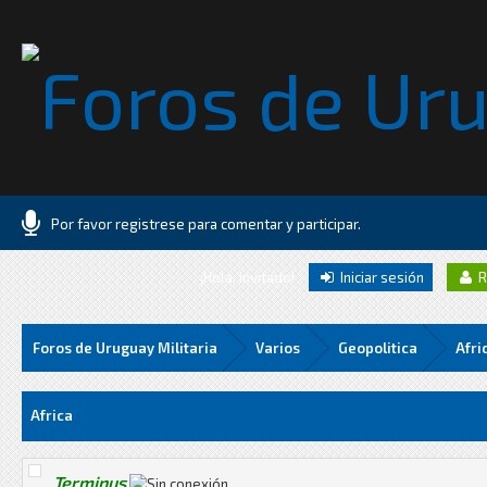
Por favor registrese para comentar y participar.
¡Hola, Invitado!
Iniciar sesión
R
Foros de Uruguay Militaria
Varios
Geopolitica
Afri
Media
Africa
Terminus