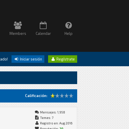
Members
Calendar
Help
itado!
Iniciar sesión
Regístrate
Calificación:
Mensajes: 1,958
Temas: 7
Registro en: Aug 2016
Reputación:
20