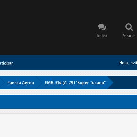
Index
Search
¡Hola, Inv
ticipar.
Fuerza Aerea
EMB-314 (A-29) "Super Tucano"