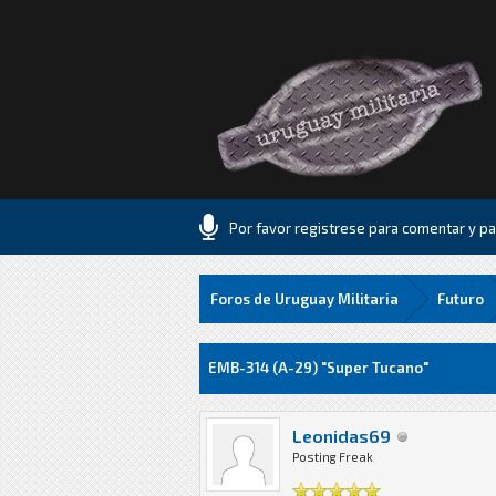
Por favor registrese para comentar y par
Foros de Uruguay Militaria
Futuro
5 voto(s) - 1 Media
1
2
3
4
5
EMB-314 (A-29) "Super Tucano"
Leonidas69
Posting Freak