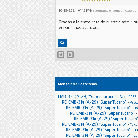
10-19-2024, 01:15 PM
(Este mensaje fue modificado por
Gracias a la entrevista de nuestro admini
versión más avanzada.
Mensajes en este tema
EMB-314 (A-29) "Super Tucano"
-
Pablo 1983
RE: EMB-314 (A-29) "Super Tucano"
-
Pabl
RE: EMB-314 (A-29) "Super Tucano"
-
Ha
RE: EMB-314 (A-29) "Super Tucano"
-
RE: EMB-314 (A-29) "Super Tucano
RE: EMB-314 (A-29) "Super Tucano"
-
Foxb
RE: EMB-314 (A-29) "Super Tucano"
-
H
RE: EMB-314 (A-29) "Super Tucano"
-
Le