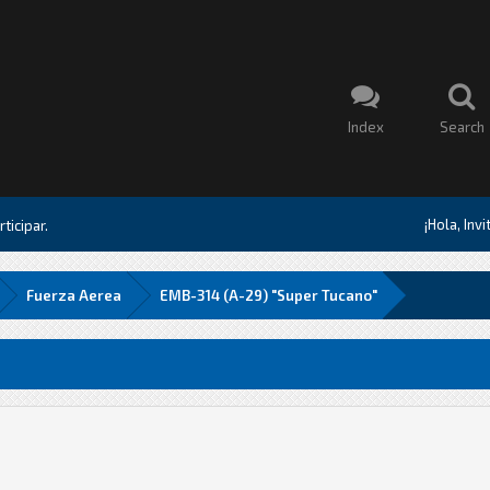
Index
Search
¡Hola, Inv
ticipar.
Fuerza Aerea
EMB-314 (A-29) "Super Tucano"