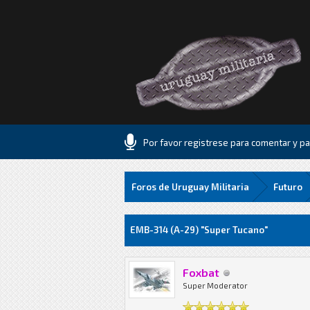
Por favor registrese para comentar y par
Foros de Uruguay Militaria
Futuro
5 voto(s) - 1 Media
1
2
3
4
5
EMB-314 (A-29) "Super Tucano"
Foxbat
Super Moderator