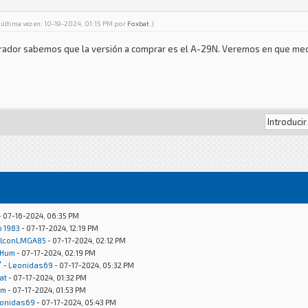
 última vez en: 10-19-2024, 01:15 PM por
Foxbat
.)
strador sabemos que la versión a comprar es el A-29N. Veremos en que medi
- 07-16-2024, 06:35 PM
o 1983
- 07-17-2024, 12:19 PM
lconLMGA85
- 07-17-2024, 02:12 PM
Hum
- 07-17-2024, 02:19 PM
"
-
Leonidas69
- 07-17-2024, 05:32 PM
at
- 07-17-2024, 01:32 PM
um
- 07-17-2024, 01:53 PM
onidas69
- 07-17-2024, 05:43 PM