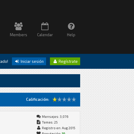
Members
Calendar
Help
itado!
Iniciar sesión
Regístrate
Calificación:
Mensajes: 3,076
Temas: 25
Registro en: Aug 2015
Reputación:
10