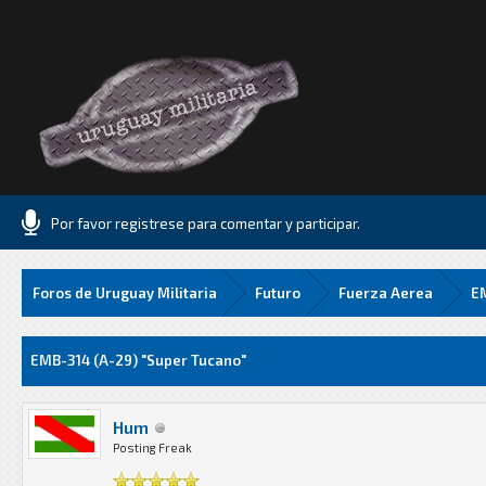
Por favor registrese para comentar y participar.
Foros de Uruguay Militaria
Futuro
Fuerza Aerea
EM
Media
EMB-314 (A-29) "Super Tucano"
Hum
Posting Freak