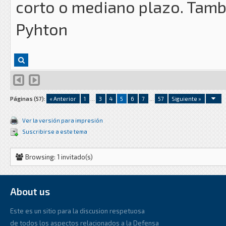
corto o mediano plazo. Tambi
Pyhton
Páginas (57):
« Anterior
1
...
3
4
5
6
7
...
57
Siguiente »
Ver la versión para impresión
Suscribirse a este tema
Browsing: 1 invitado(s)
About us
Este es un sitio para la discusion respetuosa
de todos los aspectos relacionados a la Defensa