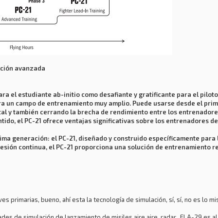
mación avanzada
para el estudiante ab-initio como desafiante y gratificante para el pilot
ara un campo de entrenamiento muy amplio. Puede usarse desde el prim
al y también cerrando la brecha de rendimiento entre los entrenadores
tido, el PC-21 ofrece ventajas significativas sobre los entrenadores de 
ima generación: el PC-21, diseñado y construido específicamente para l
esión continua, el PC-21 proporciona una solución de entrenamiento re
s primarias, bueno, ahí esta la tecnología de simulación, sí, sí, no es lo 
des de simulación de lanzamiento de misiles aire aire, radar.. El A-29 es a