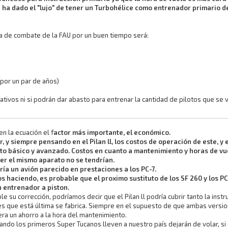
a dado el "lujo" de tener un Turbohélice como entrenador primario deb
rea de combate de la FAU por un buen tiempo será:
por un par de años)
tivos ni si podrán dar abasto para entrenar la cantidad de pilotos que se 
n la ecuación el f
actor más importante, el económico.
 y siempre pensando en el Pilan ll, los costos de operación de este, y 
to básico y avanzado. Costos en cuanto a mantenimiento y horas de vu
er el mismo aparato no se tendrían.
sería un avión parecido en prestaciones a los PC-7.
 haciendo, es probable que el proximo sustituto de los SF 260 y los PC
 entrenador a piston.
 su corrección, podríamos decir que el Pilan ll podría cubrir tanto la instru
 es que está última se fabrica. Siempre en el supuesto de que ambas versi
ra un ahorro a la hora del mantenimiento.
ndo los primeros Super Tucanos lleven a nuestro país dejarán de volar, si