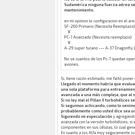
Sudamérica ninguna fuerza aérea se h
mantenimiento.
en mi opinion le configuracion en el a
SF-260 Primario (Necesita Reemplazo)
V
PC-7 Avanzado (Necesita reemplazo)
V
A-29 super tucano
---
A-37 Dragonfly (
No se cuantos de los Pc-7 quedan opera
aviones.
Si, tiene razón estimado, me faltó poner e
Llegado el momento habría que evaluar,
una sola plataforma para entrenamien
avanzada a una más compleja, que al s
Si no ley mal el Pillan II turbohélices 
Si seguimos achicando, como lo venimos
probablemente como usted dice sea un
Siguiendo mi especulación
y agregándole
avanzada con la versión turbohélices, si
componentes en sus células, lo cual gene
En cuanto a los Alfa muy seguramente cua