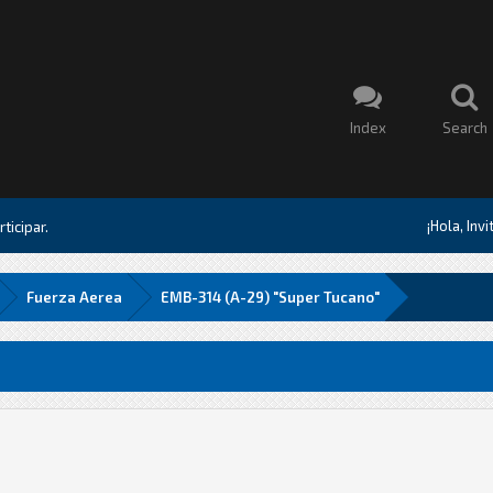
Index
Search
¡Hola, Inv
ticipar.
Fuerza Aerea
EMB-314 (A-29) "Super Tucano"