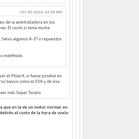
(07-26-2024, 02:09 AM)
leo de la ametralladora en los
as. El costo si tenía mucha
s. Salvo algunos A-37 o repuestos
o indefinido.
 el Pillan II, si fuese posible en
urso basico como el EVA y de esa
traer más Súper Tucano
ra que en la de un motor normal. en
ebido al costo de la hora de vuelo