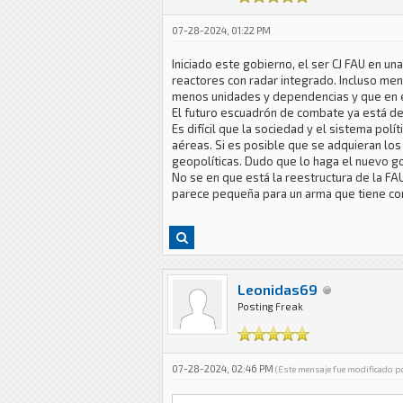
07-28-2024, 01:22 PM
Iniciado este gobierno, el ser CJ FAU en u
reactores con radar integrado. Incluso men
menos unidades y dependencias y que en el
El futuro escuadrón de combate ya está de
Es difícil que la sociedad y el sistema po
aéreas. Si es posible que se adquieran los 
geopolíticas. Dudo que lo haga el nuevo g
No se en que está la reestructura de la FA
parece pequeña para un arma que tiene co
Leonidas69
Posting Freak
07-28-2024, 02:46 PM
(Este mensaje fue modificado 