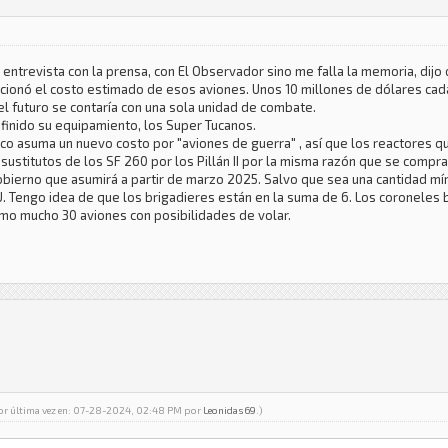
na entrevista con la prensa, con El Observador sino me falla la memoria, di
cionó el costo estimado de esos aviones. Unos 10 millones de dólares cada
 futuro se contaría con una sola unidad de combate.
finido su equipamiento, los Super Tucanos.
lítico asuma un nuevo costo por "aviones de guerra" , así que los reactores
sustitutos de los SF 260 por los Pillán II por la misma razón que se compran
obierno que asumirá a partir de marzo 2025. Salvo que sea una cantidad m
U. Tengo idea de que los brigadieres están en la suma de 6. Los coroneles 
mo mucho 30 aviones con posibilidades de volar.
por última vez en: 07-28-2024, 02:48 PM por
Leonidas69
.)