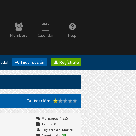
Members
Calendar
Help
itado!
Iniciar sesión
Regístrate
Calificación:
Mensajes: 4,555
Temas: 0
Registro en: Mar 2018
Reputación:
28