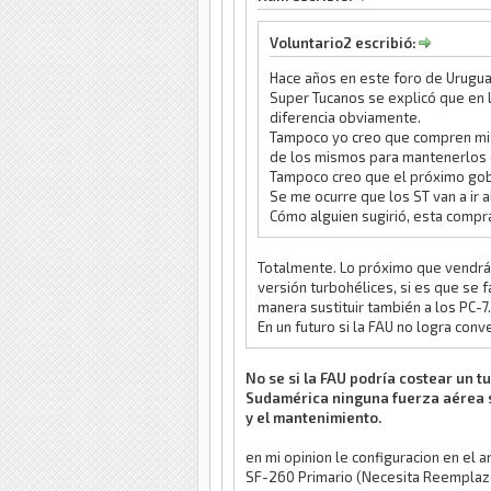
Voluntario2 escribió:
Hace años en este foro de Uruguay
Super Tucanos se explicó que en l
diferencia obviamente.
Tampoco yo creo que compren misi
de los mismos para mantenerlos 
Tampoco creo que el próximo gob
Se me ocurre que los ST van a ir 
Cómo alguien sugirió, esta compra 
Totalmente. Lo próximo que vendrá, 
versión turbohélices, si es que se 
manera sustituir también a los PC-7.
En un futuro si la FAU no logra co
No se si la FAU podría costear un t
Sudamérica ninguna fuerza aérea se
y el mantenimiento.
en mi opinion le configuracion en el
SF-260 Primario (Necesita Reemplaz