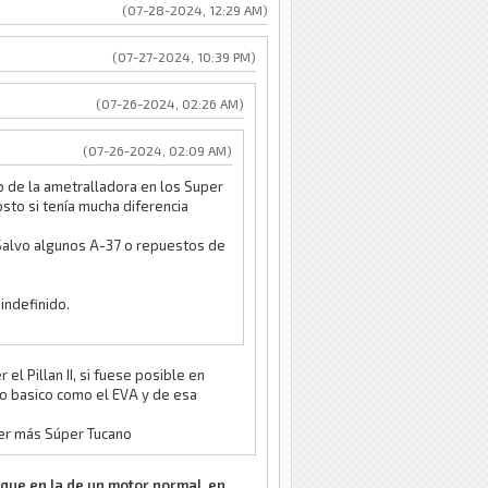
(07-28-2024, 12:29 AM)
(07-27-2024, 10:39 PM)
(07-26-2024, 02:26 AM)
(07-26-2024, 02:09 AM)
o de la ametralladora en los Super
osto si tenía mucha diferencia
 Salvo algunos A-37 o repuestos de
indefinido.
l Pillan II, si fuese posible en
rso basico como el EVA y de esa
aer más Súper Tucano
 que en la de un motor normal. en