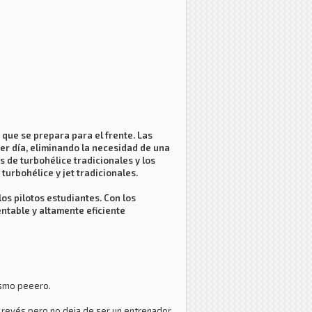
o que se prepara para el frente. Las
er día, eliminando la necesidad de una
 de turbohélice tradicionales y los
turbohélice y jet tradicionales.
os pilotos estudiantes. Con los
ntable y altamente eficiente
mismo peeero.
l revés pero no deja de ser un entrenador