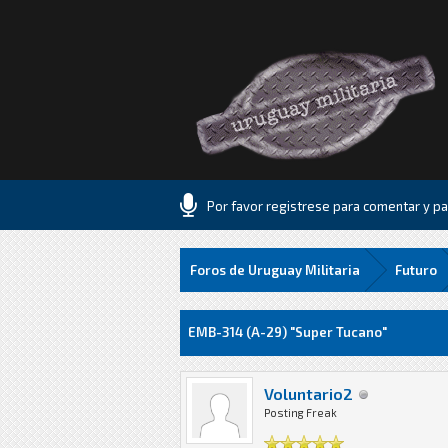
Por favor registrese para comentar y par
Foros de Uruguay Militaria
Futuro
5 voto(s) - 1 Media
1
2
3
4
5
EMB-314 (A-29) "Super Tucano"
Voluntario2
Posting Freak