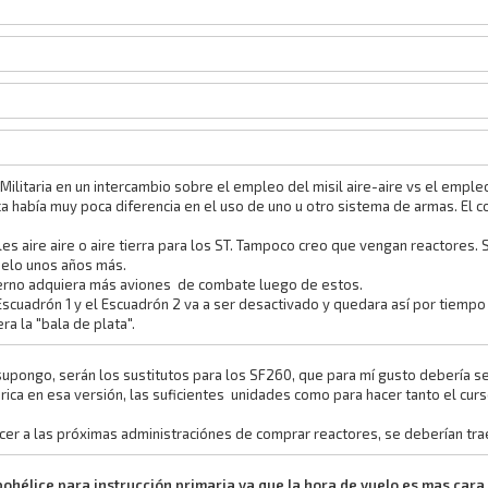
ilitaria en un intercambio sobre el empleo del misil aire-aire vs el emple
ca había muy poca diferencia en el uso de uno u otro sistema de armas. El c
s aire aire o aire tierra para los ST. Tampoco creo que vengan reactores.
elo unos años más.
erno adquiera más aviones de combate luego de estos.
 Escuadrón 1 y el Escuadrón 2 va a ser desactivado y quedara así por tiempo 
a la "bala de plata".
pongo, serán los sustitutos para los SF260, que para mí gusto debería ser e
brica en esa versión, las suficientes unidades como para hacer tanto el cu
encer a las próximas administraciónes de comprar reactores, se deberían tr
rbohélice para instrucción primaria ya que la hora de vuelo es mas cara