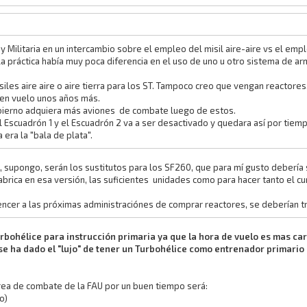
 Militaria en un intercambio sobre el empleo del misil aire-aire vs el emp
a práctica había muy poca diferencia en el uso de uno u otro sistema de arm
les aire aire o aire tierra para los ST. Tampoco creo que vengan reactore
en vuelo unos años más.
ierno adquiera más aviones de combate luego de estos.
al Escuadrón 1 y el Escuadrón 2 va a ser desactivado y quedara así por tiemp
era la "bala de plata".
supongo, serán los sustitutos para los SF260, que para mí gusto debería ser
fabrica en esa versión, las suficientes unidades como para hacer tanto el c
nvencer a las próximas administraciónes de comprar reactores, se deberían 
urbohélice para instrucción primaria ya que la hora de vuelo es mas ca
 ha dado el "lujo" de tener un Turbohélice como entrenador primario d
 area de combate de la FAU por un buen tiempo será:
o)