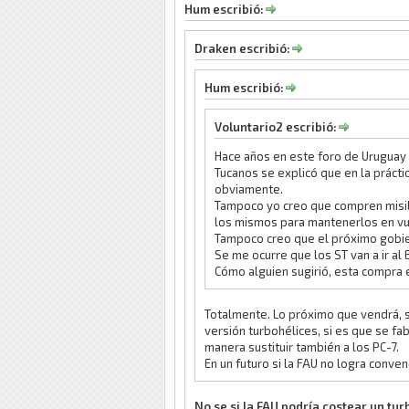
Hum escribió:
Draken escribió:
Hum escribió:
Voluntario2 escribió:
Hace años en este foro de Uruguay M
Tucanos se explicó que en la prácti
obviamente.
Tampoco yo creo que compren misile
los mismos para mantenerlos en vu
Tampoco creo que el próximo gobi
Se me ocurre que los ST van a ir al
Cómo alguien sugirió, esta compra er
Totalmente. Lo próximo que vendrá, su
versión turbohélices, si es que se fa
manera sustituir también a los PC-7.
En un futuro si la FAU no logra conv
No se si la FAU podría costear un tu