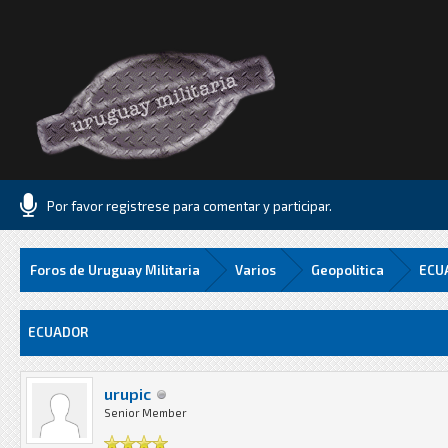
Por favor registrese para comentar y participar.
Foros de Uruguay Militaria
Varios
Geopolitica
ECU
Media
ECUADOR
urupic
Senior Member