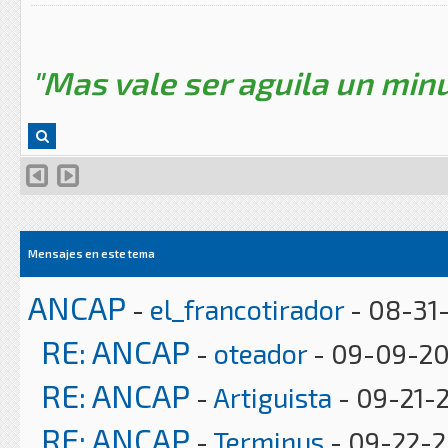
"Mas vale ser aguila un minu
Mensajes en este tema
ANCAP
-
el_francotirador
- 08-31-
RE: ANCAP
-
oteador
- 09-09-20
RE: ANCAP
-
Artiguista
- 09-21-2
RE: ANCAP
-
Terminus
- 09-22-2