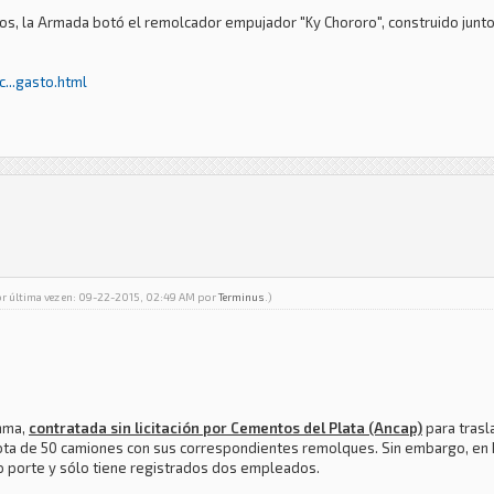
os, la Armada botó el remolcador empujador "Ky Chororo", construido junt
...gasto.html
or última vez en: 09-22-2015, 02:49 AM por
Terminus
.)
mma,
contratada sin licitación por Cementos del Plata (Ancap)
para trasla
flota de 50 camiones con sus correspondientes remolques. Sin embargo, en 
 porte y sólo tiene registrados dos empleados.