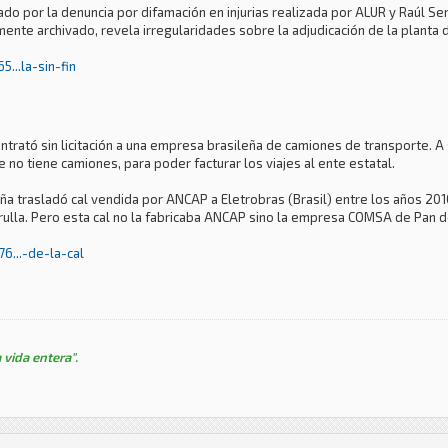
rado por la denuncia por difamación en injurias realizada por ALUR y Raúl S
mente archivado, revela irregularidades sobre la adjudicación de la planta
...la-sin-fin
contrató sin licitación a una empresa brasileña de camiones de transporte.
o tiene camiones, para poder facturar los viajes al ente estatal.
 trasladó cal vendida por ANCAP a Eletrobras (Brasil) entre los años 201
atrulla. Pero esta cal no la fabricaba ANCAP sino la empresa COMSA de Pan 
6...-de-la-cal
 vida entera".