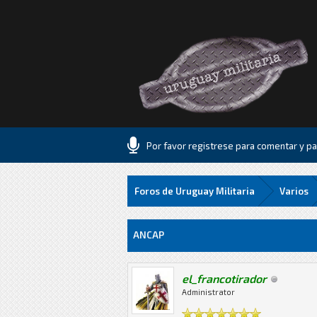
Por favor registrese para comentar y par
Foros de Uruguay Militaria
Varios
0 voto(s) - 0 Media
1
2
3
4
5
ANCAP
el_francotirador
Administrator