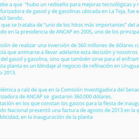
 debe a que “hubo un rediseño para mejoras tecnológicas y 
furizadora de gasoil y de gasolinas ubicada en La Teja, fue 
úl Sendic.
que se trataba de “uno de los hitos más importantes” del 
o en la presidencia de ANCAP en 2005, uno de los principa
isión de realizar una inversión de 360 millones de dólares 
 Había que animarse a llevar adelante esta decisión y nosotro
 del gasoil y gasolina, sino que también sirve para el enfria
a planta es un blindaje al negocio de refinación en Urugua
o 2013.
lémica a raíz de que en la Comisión Investigadora del Senad
urizadora de ANCAP se gastaron 360.000 dólares.
ación en los que constan los gastos para la fiesta de inaug
ido Nacional presentó una factura de agosto de 2013 en la 
licidad, en la inauguración de la planta