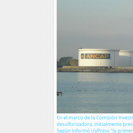
En el marco de la Comisión Invest
desulfurizadora, inicialmente pre
Según informó UyPress “la primera