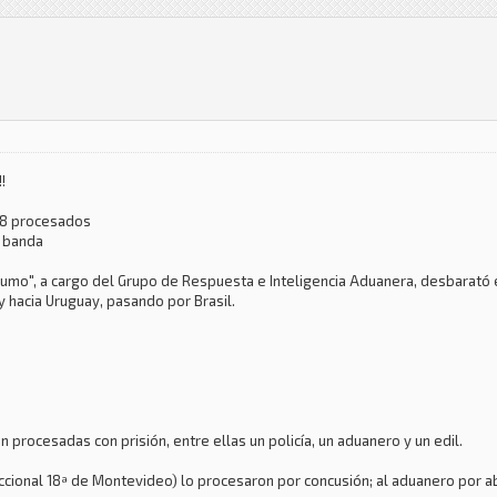
!
 18 procesados
a banda
mo", a cargo del Grupo de Respuesta e Inteligencia Aduanera, desbarató e
 hacia Uruguay, pasando por Brasil.
procesadas con prisión, entre ellas un policía, un aduanero y un edil.
Seccional 18ª de Montevideo) lo procesaron por concusión; al aduanero por a