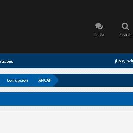
Index
Search
¡Hola, Inv
ticipar.
Corrupcion
ANCAP