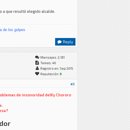
o a que resultó elegido alcalde.
a de los golpes
Reply
Mensajes: 2,181
Temas: 40
Registro en: Sep 2015
Reputación:
6
#3
 problemas de insonoridad delKy Chororo
e.
resa?
ador