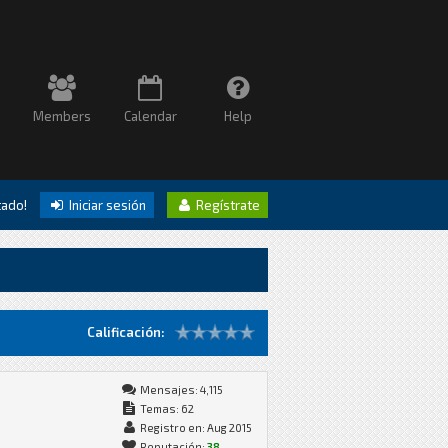
Members
Calendar
Help
itado!
Iniciar sesión
Regístrate
Calificación:
Mensajes: 4,115
Temas: 62
Registro en: Aug 2015
Reputación:
38