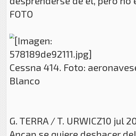
desprenderse de él, pero no 
FOTO
Cessna 414. Foto: aeronaves
Blanco
G. TERRA / T. URWICZ10 jul 2
Ancap se quiere deshacer de