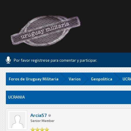
Por favor registrese para comentar y participar.
Foros de Uruguay Militaria
Varios
Geopolitica
UCR
Media
UCRANIA
Arcia57
Senior Member