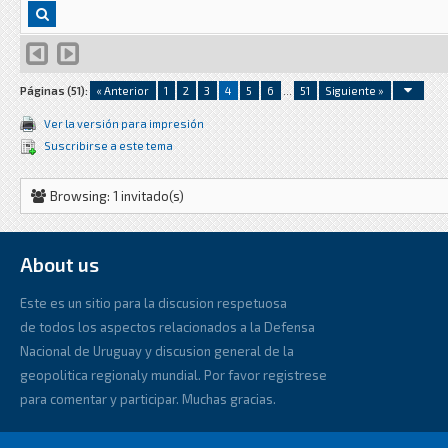
Páginas (51):
« Anterior
1
2
3
4
5
6
...
51
Siguiente »
Ver la versión para impresión
Suscribirse a este tema
Browsing: 1 invitado(s)
About us
Este es un sitio para la discusion respetuosa
de todos los aspectos relacionados a la Defensa
Nacional de Uruguay y discusion general de la
geopolitica regionaly mundial. Por favor registrese
para comentar y participar. Muchas gracias.