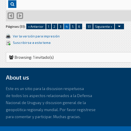
Páginas (51):
« Anterior
1
2
3
4
5
6
...
51
Siguiente »
Ver la versión para impresión
Suscribirse a este tema
Browsing: 1 invitado(s)
About us
Este es un sitio para la discusion respetuosa
de todos los aspectos relacionados a la Defensa
Nacional de Uruguay y discusion general de la
geopolitica regionaly mundial. Por favor registrese
para comentar y participar. Muchas gracias.