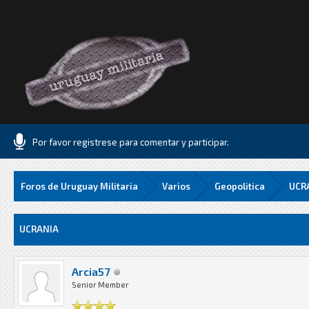
Por favor registrese para comentar y participar.
Foros de Uruguay Militaria
Varios
Geopolitica
UCR
Media
UCRANIA
Arcia57
Senior Member