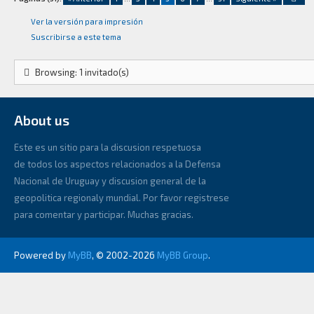
Ver la versión para impresión
Suscribirse a este tema
Browsing: 1 invitado(s)
About us
Este es un sitio para la discusion respetuosa
de todos los aspectos relacionados a la Defensa
Nacional de Uruguay y discusion general de la
geopolitica regionaly mundial. Por favor registrese
para comentar y participar. Muchas gracias.
Powered by
MyBB
, © 2002-2026
MyBB Group
.