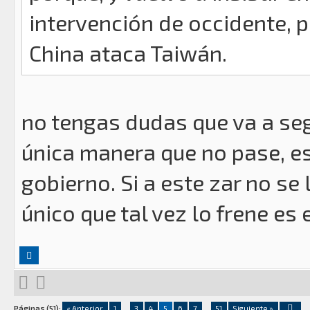
intervención de occidente, 
China ataca Taiwán.
no tengas dudas que va a seg
única manera que no pase, e
gobierno. Si a este zar no se
único que tal vez lo frene es
Páginas (51):
« Anterior
1
...
3
4
5
6
7
...
51
Siguiente »