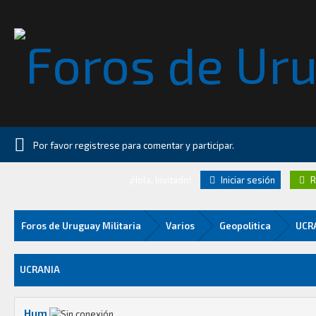
Por favor registrese para comentar y participar.
¡Hola, Invitado!
Iniciar sesión
R
Foros de Uruguay Militaria
Varios
Geopolitica
UCR
Media
UCRANIA
Hum