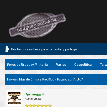
Por favor registrese para comentar y participar.
Foros de Uruguay Militaria
Varios
Geopolitica
Taiw
Media
Taiwán, Mar de China y Pacífico - Futuro conflicto?
Terminus
Administrator