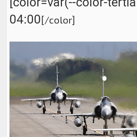
[color=var(--color-terti
04:00
[/color]