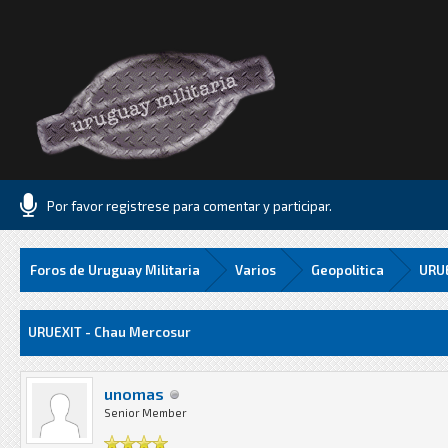
Por favor registrese para comentar y participar.
Foros de Uruguay Militaria
Varios
Geopolitica
URUE
edia
URUEXIT - Chau Mercosur
unomas
Senior Member