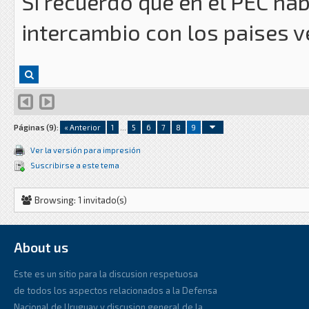
Si recuerdo que en el PEC hab
intercambio con los paises v
Páginas (9):
« Anterior
1
...
5
6
7
8
9
Ver la versión para impresión
Suscribirse a este tema
Browsing: 1 invitado(s)
About us
Este es un sitio para la discusion respetuosa
de todos los aspectos relacionados a la Defensa
Nacional de Uruguay y discusion general de la