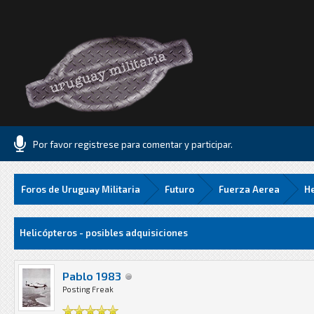
Por favor registrese para comentar y participar.
Foros de Uruguay Militaria
Futuro
Fuerza Aerea
He
.06 Media
Helicópteros - posibles adquisiciones
Pablo 1983
Posting Freak