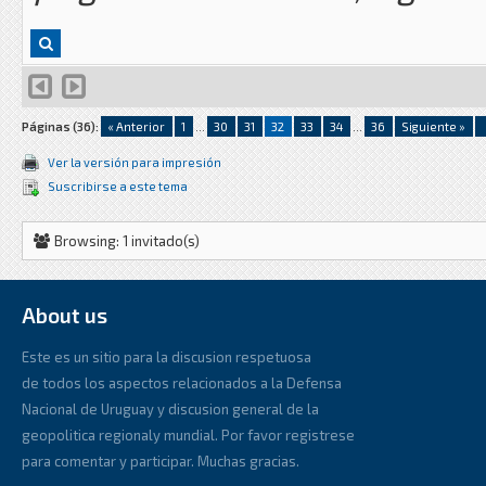
Páginas (36):
« Anterior
1
...
30
31
32
33
34
...
36
Siguiente »
Ver la versión para impresión
Suscribirse a este tema
Browsing: 1 invitado(s)
About us
Este es un sitio para la discusion respetuosa
de todos los aspectos relacionados a la Defensa
Nacional de Uruguay y discusion general de la
geopolitica regionaly mundial. Por favor registrese
para comentar y participar. Muchas gracias.