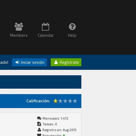
Members
Calendar
Help
itado!
Iniciar sesión
Regístrate
Calificación:
Mensajes: 1,472
Temas: 0
Registro en: Aug 2015
Reputación:
9