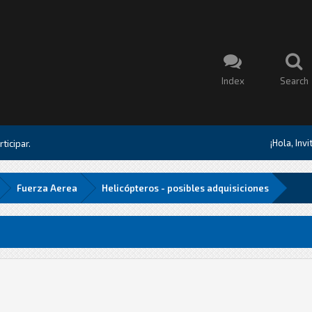
Index
Search
¡Hola, Inv
ticipar.
Fuerza Aerea
Helicópteros - posibles adquisiciones