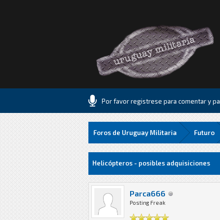
Por favor registrese para comentar y par
Foros de Uruguay Militaria
Futuro
16 voto(s) - 1.06 Media
1
2
3
4
5
Helicópteros - posibles adquisiciones
Parca666
Posting Freak