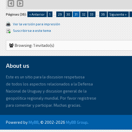
Páginas (36):
« Anterior
1
...
29
30
31
32
33
...
36
Siguiente »
Ver la versión para impresión
Suscribirse a este tema
Browsing: 1 invitado(s)
About us
Este es un sitio para la discusion respetuosa
de todos los aspectos relacionados a la Defensa
Nacional de Uruguay y discusion general de la
geopolitica regionaly mundial. Por favor registrese
para comentar y participar. Muchas gracias.
Powered by
MyBB
, © 2002-2026
MyBB Group
.