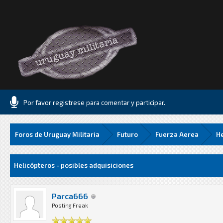
Por favor registrese para comentar y participar.
Foros de Uruguay Militaria
Futuro
Fuerza Aerea
He
.06 Media
Helicópteros - posibles adquisiciones
Parca666
Posting Freak