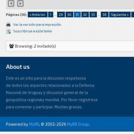
Páginas (36):
« Anterior
1
...
29
30
31
32
33
...
36
Siguiente »
Ver la versión para impresión
Suscribirse a este tema
Browsing: 2 invitado(s)
About us
Este es un sitio para la discusion respetuosa
de todos los aspectos relacionados a la Defensa
Nacional de Uruguay y discusion general de la
geopolitica regionaly mundial. Por favor registrese
para comentar y participar. Muchas gracias.
Powered by
MyBB
, © 2002-2026
MyBB Group
.