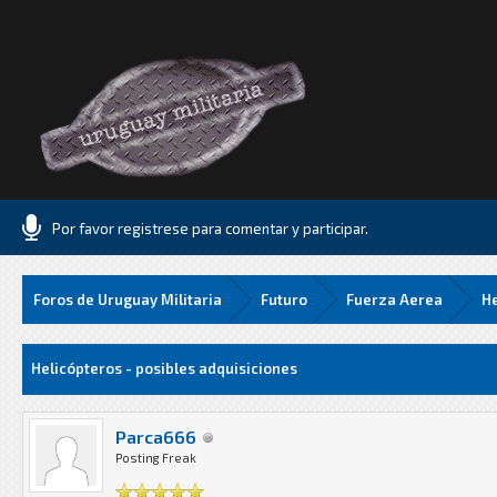
Por favor registrese para comentar y participar.
Foros de Uruguay Militaria
Futuro
Fuerza Aerea
He
.06 Media
Helicópteros - posibles adquisiciones
Parca666
Posting Freak