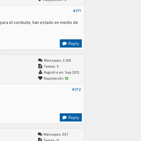
#271
os para el combate, han estado en medio de
Reply
Mensajes: 2,106
Temas: 3
Registro en: Sep 2015
Reputación:
18
#272
Reply
Mensajes: 657
Temas: 11