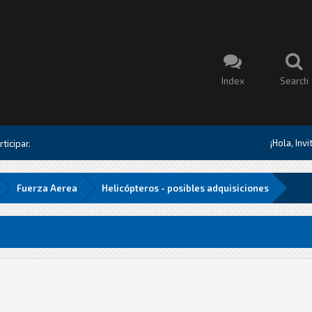
Index
Search
¡Hola, Inv
ticipar.
Fuerza Aerea
Helicópteros - posibles adquisiciones