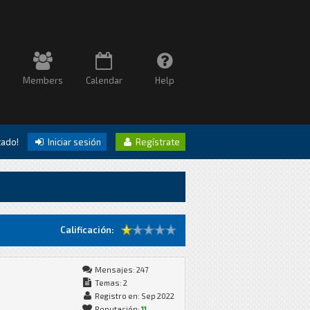
Members
Calendar
Help
itado!
Iniciar sesión
Regístrate
Calificación:
Mensajes: 247
Temas: 2
Registro en: Sep 2022
Reputación:
11