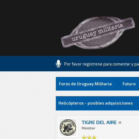
Por favor registrese para comentar y par
Foros de Uruguay Militaria
Futuro
16 voto(s) - 1.06 Media
1
2
3
4
5
Helicópteros - posibles adquisiciones
TIGRE DEL AIRE
Member