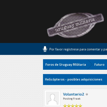
Por favor registrese para comentar y par
Foros de Uruguay Militaria
Futuro
16 voto(s) - 1.06 Media
1
2
3
4
5
Helicópteros - posibles adquisiciones
Voluntario2
Posting Freak