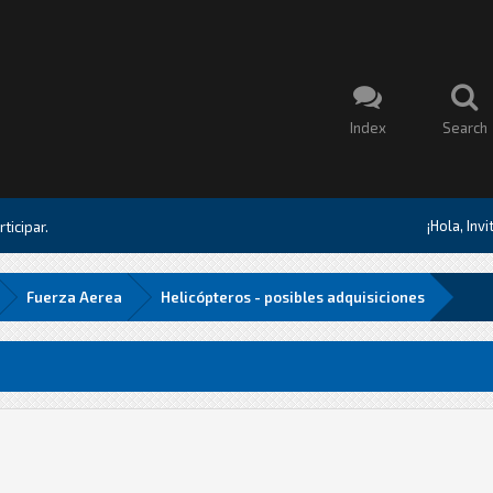
Index
Search
¡Hola, Inv
ticipar.
Fuerza Aerea
Helicópteros - posibles adquisiciones