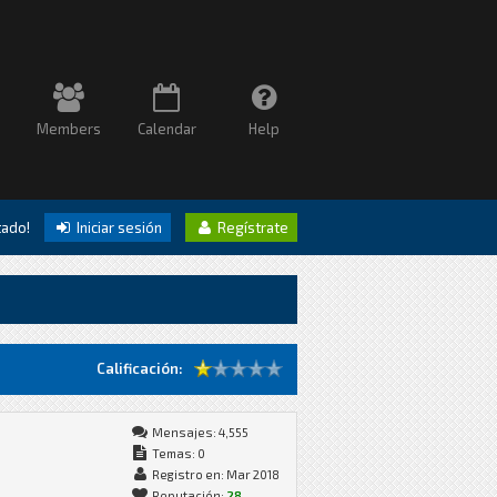
Members
Calendar
Help
itado!
Iniciar sesión
Regístrate
Calificación:
Mensajes: 4,555
Temas: 0
Registro en: Mar 2018
Reputación:
28