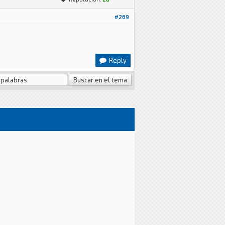
#269
Reply