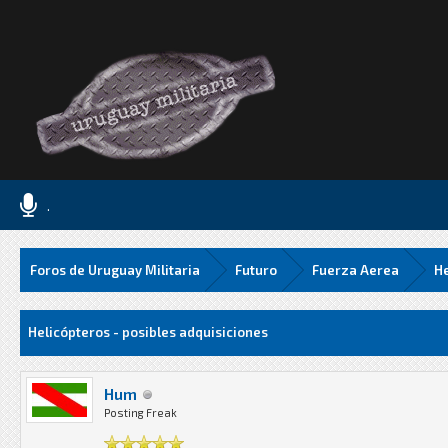
.
Foros de Uruguay Militaria
Futuro
Fuerza Aerea
He
.06 Media
Helicópteros - posibles adquisiciones
Hum
Posting Freak