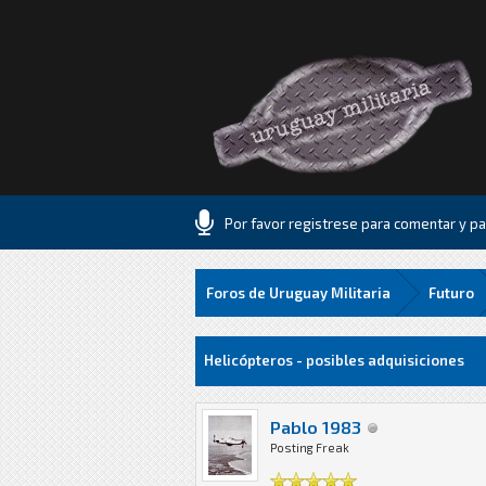
Por favor registrese para comentar y par
Foros de Uruguay Militaria
Futuro
16 voto(s) - 1.06 Media
1
2
3
4
5
Helicópteros - posibles adquisiciones
Pablo 1983
Posting Freak