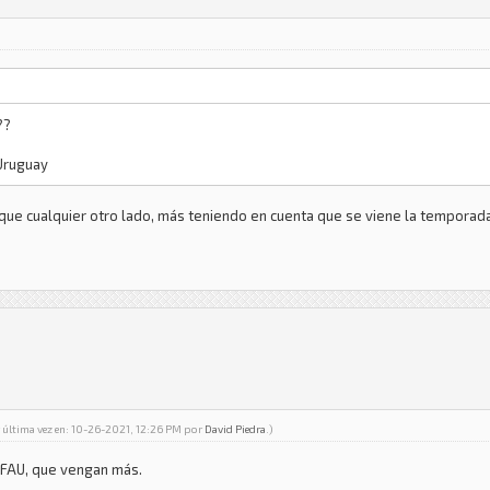
??
 Uruguay
 que cualquier otro lado, más teniendo en cuenta que se viene la temporada
 última vez en: 10-26-2021, 12:26 PM por
David Piedra
.)
a FAU, que vengan más.