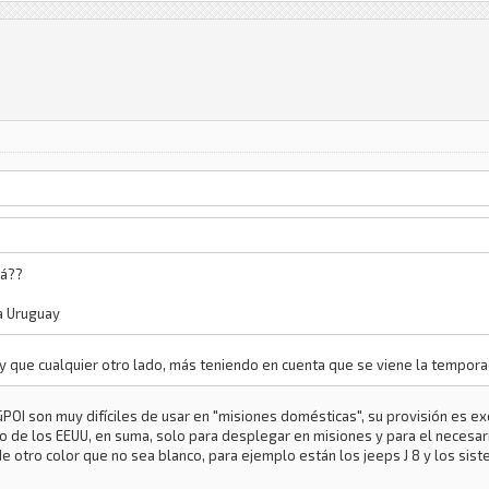
lá??
a Uruguay
ay que cualquier otro lado, más teniendo en cuenta que se viene la tempora
POI son muy difíciles de usar en "misiones domésticas", su provisión es ex
no de los EEUU, en suma, solo para desplegar en misiones y para el necesa
de otro color que no sea blanco, para ejemplo están los jeeps J 8 y los s