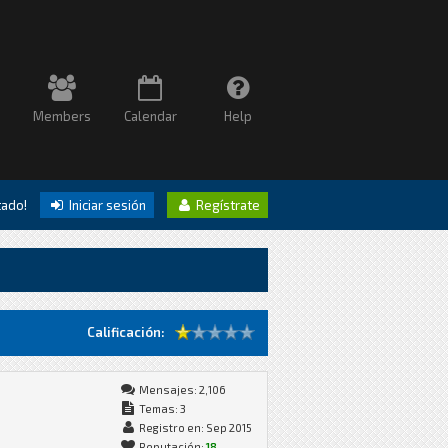
Members
Calendar
Help
itado!
Iniciar sesión
Regístrate
Calificación:
Mensajes: 2,106
Temas: 3
Registro en: Sep 2015
Reputación:
18