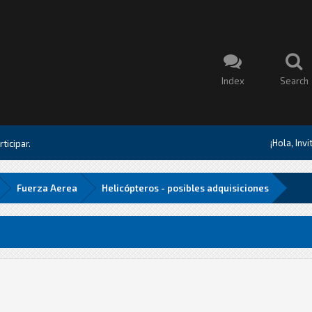
Index
Search
¡Hola, Inv
ticipar.
Fuerza Aerea
Helicópteros - posibles adquisiciones