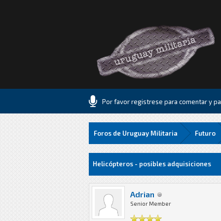
Por favor registrese para comentar y par
Foros de Uruguay Militaria
Futuro
16 voto(s) - 1.06 Media
1
2
3
4
5
Helicópteros - posibles adquisiciones
Adrian
Senior Member