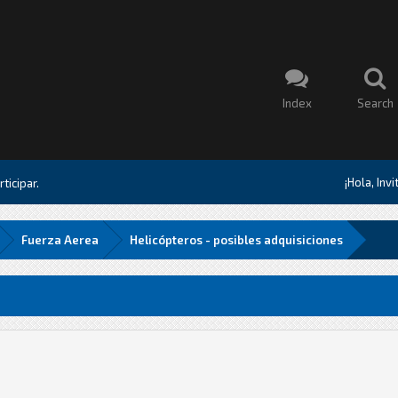
Index
Search
¡Hola, Inv
ticipar.
Fuerza Aerea
Helicópteros - posibles adquisiciones