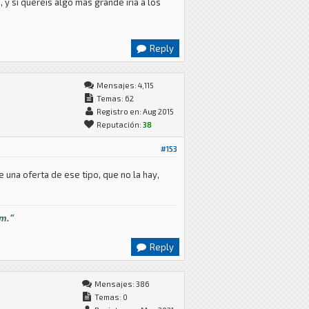
y si quereis algo mas grande iria a los
Reply
Mensajes: 4,115
Temas: 62
Registro en: Aug 2015
Reputación:
38
#153
 una oferta de ese tipo, que no la hay,
im."
Reply
Mensajes: 386
Temas: 0