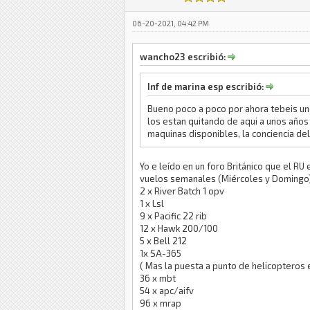
06-20-2021, 04:42 PM
wancho23 escribió:
Inf de marina esp escribió:
Bueno poco a poco por ahora tebeis uno
los estan quitando de aqui a unos años
maquinas disponibles, la conciencia del
Yo e leído en un foro Británico que el RU
vuelos semanales (Miércoles y Domingo) 
2 x River Batch 1 opv
1 x Lsl
9 x Pacific 22 rib
12 x Hawk 200/100
5 x Bell 212
1x SA-365
( Mas la puesta a punto de helicopteros
36 x mbt
54 x apc/aifv
96 x mrap