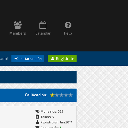
Members
Calendar
Help
itado!
Iniciar sesión
Regístrate
Calificación:
Mensajes: 635
Temas: 5
Registro en: Jan 2017
Reputación:
1