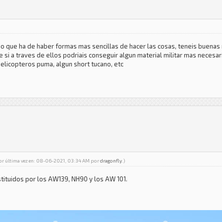
o que ha de haber formas mas sencillas de hacer las cosas, teneis buenas 
e si a traves de ellos podriais conseguir algun material militar mas neces
elicopteros puma, algun short tucano, etc
por última vez en: 08-06-2021, 03:34 AM por
dragonfly
.)
stituidos por los AW139, NH90 y los AW 101.