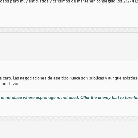
osos pero muy anticuados y carisimos de mantener, conseguid los 212/412, 
cero. Las negociaciones de ese tipo nunca son publicas y aunque existiese
a por favor.
 is no place where espionage is not used. Offer the enemy bait to lure h