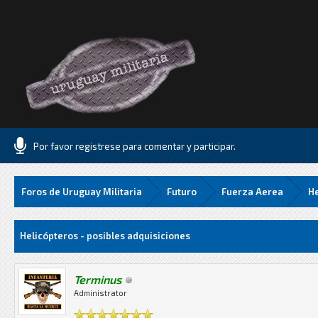
Por favor registrese para comentar y participar.
Foros de Uruguay Militaria
Futuro
Fuerza Aerea
He
.06 Media
Helicópteros - posibles adquisiciones
Terminus
Administrator