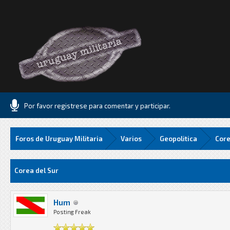
Por favor registrese para comentar y participar.
Foros de Uruguay Militaria
Varios
Geopolitica
Core
edia
Corea del Sur
Hum
Posting Freak