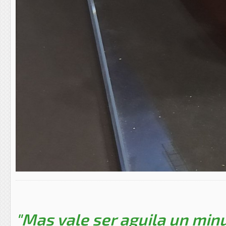
"Mas vale ser aguila un minu