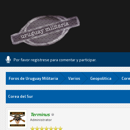
Por favor registrese para comentar y participar.
Foros de Uruguay Militaria
Varios
Geopolitica
Core
edia
Corea del Sur
Terminus
Administrator