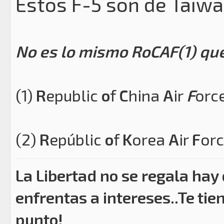
Estos F-5 son de Taiwa
No es lo mismo RoCAF(1) qu
(1)
R
epublic
o
f
C
hina
A
ir
F
orc
(2)
R
epúblic
o
f
K
orea
A
ir
F
or
La Libertad no se regala hay
enfrentas a intereses..Te tie
punto!