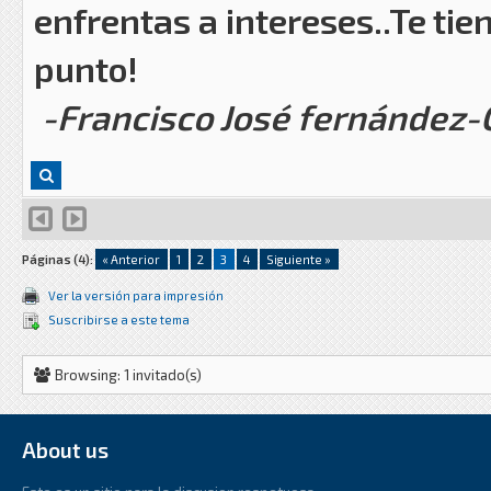
enfrentas a intereses..Te tie
punto!
-Francisco José fernández
Páginas (4):
« Anterior
1
2
3
4
Siguiente »
Ver la versión para impresión
Suscribirse a este tema
Browsing: 1 invitado(s)
About us