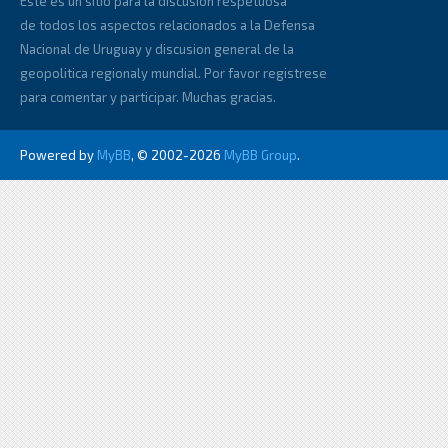
Este es un sitio para la discusion respetuosa
de todos los aspectos relacionados a la Defensa
Nacional de Uruguay y discusion general de la
geopolitica regionaly mundial. Por favor registrese
para comentar y participar. Muchas gracias.
Powered by
MyBB
, © 2002-2026
MyBB Group
.