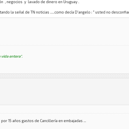
ón , negocios y lavado de dinero en Uruguay .
do la señal de TN noticias .....como decía D'angelo : " usted no desconfiarí
 vida entera".
” por 15 años gastos de Cancillería en embajadas ...