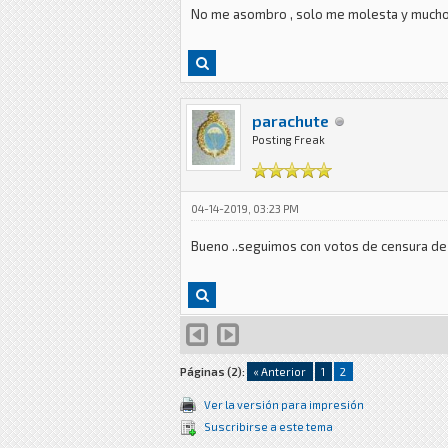
No me asombro , solo me molesta y mucho
parachute
Posting Freak
04-14-2019, 03:23 PM
Bueno ..seguimos con votos de censura de ca
Páginas (2):
« Anterior
1
2
Ver la versión para impresión
Suscribirse a este tema