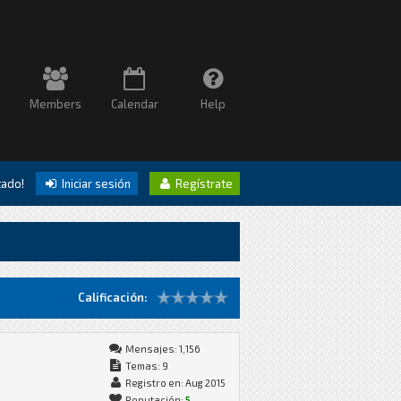
Members
Calendar
Help
itado!
Iniciar sesión
Regístrate
Calificación:
Mensajes: 1,156
Temas: 9
Registro en: Aug 2015
Reputación:
5