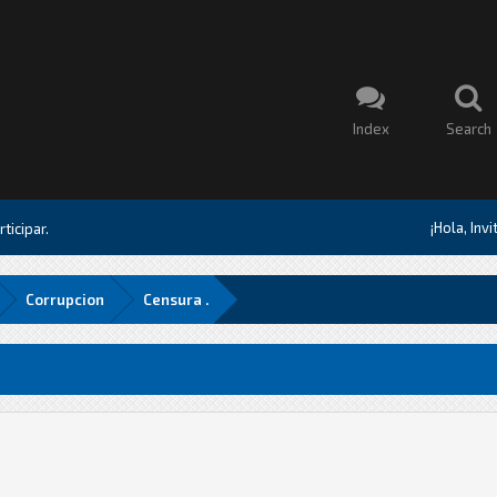
Index
Search
¡Hola, Inv
ticipar.
Corrupcion
Censura .