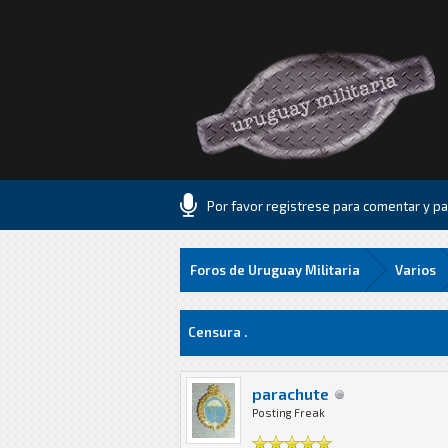
Por favor registrese para comentar y par
Foros de Uruguay Militaria
Varios
0 voto(s) - 0 Media
1
2
3
4
5
Censura .
parachute
Posting Freak