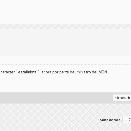
 .
rácter " estalinista " , ahora por parte del ministro del MDN ...
Salto de foro: