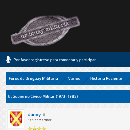
Por favor registrese para comentar y participar.
Foros de Uruguay Militaria
Varios
Historia Reciente
Media
El Gobierno Cívico Militar (1973- 1985)
danny
Senior Member