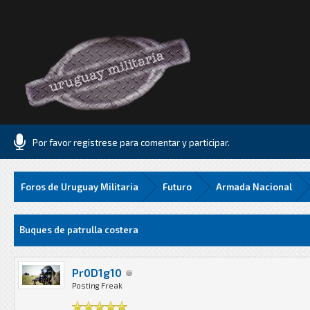
Por favor registrese para comentar y participar.
Foros de Uruguay Militaria
Futuro
Armada Nacional
Media
Buques de patrulla costera
Pr0D1g10
Posting Freak