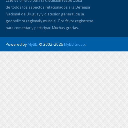
Este es un sitio para la discusion respetuosa
de todos los aspectos relacionados a la Defensa
Nacional de Uruguay y discusion general de la
geopolitica regionaly mundial. Por favor registrese
para comentar y participar. Muchas gracias.
Powered by
MyBB
, © 2002-2026
MyBB Group
.