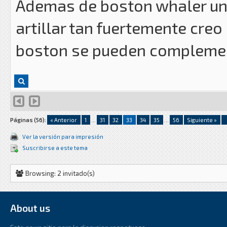
Ademas de boston whaler una
artillar tan fuertemente creo
boston se pueden compleme
Páginas (56):
« Anterior
1
...
31
32
33
34
35
...
56
Siguiente »
Ver la versión para impresión
Suscribirse a este tema
Browsing: 2 invitado(s)
About us