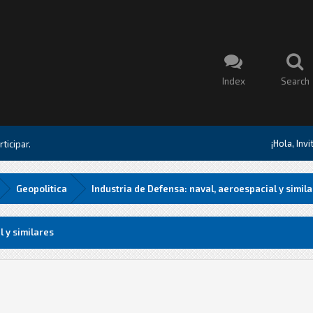
Index
Search
¡Hola, Inv
ticipar.
Geopolitica
Industria de Defensa: naval, aeroespacial y simil
l y similares