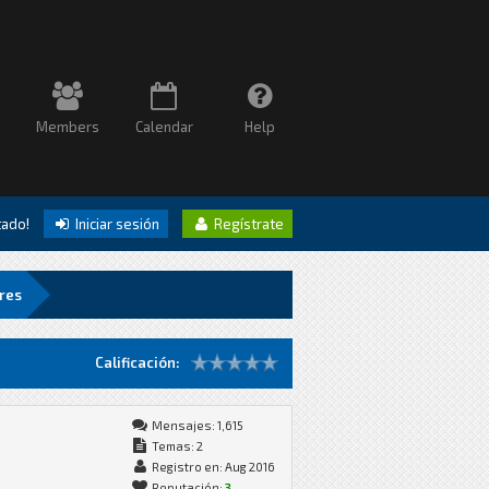
Members
Calendar
Help
itado!
Iniciar sesión
Regístrate
ares
Calificación:
Mensajes: 1,615
Temas: 2
Registro en: Aug 2016
Reputación:
3