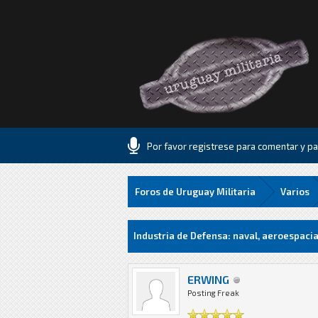
Por favor registrese para comentar y par
Foros de Uruguay Militaria
Varios
0 voto(s) - 0 Media
1
2
3
4
5
Industria de Defensa: naval, aeroespacia
ERWING
Posting Freak