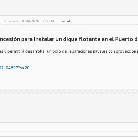
or última vez en: 07-14-2026, 07:29 PM por
Foxbat
.)
ncesión para instalar un dique flotante en el Puerto
es y permitirá desarrollar un polo de reparaciones navales con proyección i
07...04697?s=20