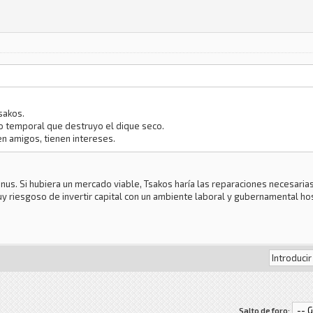
sakos.
o temporal que destruyo el dique seco.
n amigos, tienen intereses.
us. Si hubiera un mercado viable, Tsakos haría las reparaciones necesaria
uy riesgoso de invertir capital con un ambiente laboral y gubernamental ho
Salto de foro: