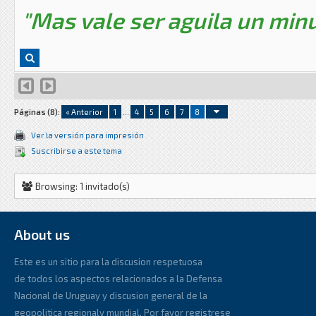
"Mas vale ser aguila un minu
Páginas (8):
« Anterior
1
...
4
5
6
7
8
Ver la versión para impresión
Suscribirse a este tema
Browsing: 1 invitado(s)
About us
Este es un sitio para la discusion respetuosa
de todos los aspectos relacionados a la Defensa
Nacional de Uruguay y discusion general de la
geopolitica regionaly mundial. Por favor registrese