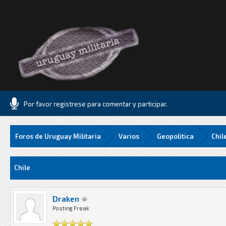
Por favor registrese para comentar y participar.
Foros de Uruguay Militaria
Varios
Geopolitica
Chil
73 Media
Chile
Draken
Posting Freak