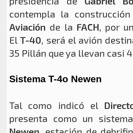
presidencia de
Gabriel Bo
contempla la construcció
Aviación
de la
FACH
, por u
El
T-40
, será el avión dest
35 Pillán que ya llevan casi
Sistema T-4o Newen
Tal como indicó el
Direc
presenta como un sistema
Newen
, estación de debrifi