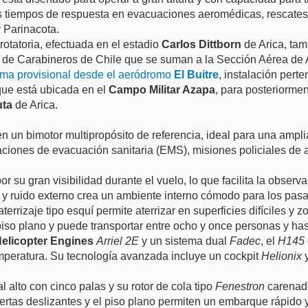
os tiempos de respuesta en evacuaciones aeromédicas, rescates
y Parinacota.
rotatoria, efectuada en el estadio
Carlos Dittborn
de Arica, tam
s de Carabineros de Chile que se suman a la Sección Aérea de 
rma provisional desde el aeródromo
El Buitre
, instalación pert
que está ubicada en el
Campo Militar Azapa
, para posteriormen
uta
de Arica.
en un bimotor multipropósito de referencia, ideal para una ampl
ones de evacuación sanitaria (EMS), misiones policiales de asa
or su gran visibilidad durante el vuelo, lo que facilita la obse
es y ruido externo crea un ambiente interno cómodo para los pa
terrizaje tipo esquí permite aterrizar en superficies difíciles y
so plano y puede transportar entre ocho y once personas y has
Helicopter Engines
Arriel 2E
y un sistema dual
Fadec
, el
H145
mperatura. Su tecnología avanzada incluye un cockpit
Helionix
y
 alto con cinco palas y su rotor de cola tipo
Fenestron
carenado
rtas deslizantes y el piso plano permiten un embarque rápido y 