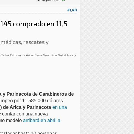
#1,431
 H145 comprado en 11,5
omédicas, rescates y
Carlos Dittborn de Arica. Firma Seremi de Salud Arica y
a y Parinacota
de
Carabineros de
europeo por 11.585.000 dólares.
 de Arica y Parinacota
en una
e contar con una nueva
ismo modelo
arribará en abril a
trasladar hasta 10 personas,