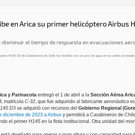
ibe en Arica su primer helicóptero Airbus
á disminuir el tiempo de respuesta en evacuaciones aer
óptero H145 D3 de Carabineros de Chile fue recibido con un arco de agua en su arribo al estadio 
ica y Parinacota
entregó el 1 de abril a la
Sección Aérea Aric
3
, matrícula
C-32
, que fue adquirido al fabricante aeronáutico 
145 D3
se adquirió con recursos del
Gobierno Regional (Gore)
de diciembre de 2023 a Airbus
y permitirá a Carabineros de Chil
endo el primer
H145
en la flota institucional. Otra unidad del m
está diseñado para operar a gran altura y con capacidad para 