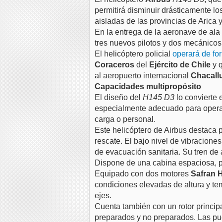
permitirá disminuir drásticamente l
aisladas de las provincias de Arica 
En la entrega de la aeronave de ala 
tres nuevos pilotos y dos mecánico
El helicóptero policial
operará de fo
Coraceros
del
Ejército de Chile
y 
al aeropuerto internacional
Chacall
Capacidades multipropósito
El diseño del
H145 D3
lo convierte 
especialmente adecuado para operaci
carga o personal.
Este helicóptero de Airbus destaca p
rescate. El bajo nivel de vibracion
de evacuación sanitaria. Su tren de a
Dispone de una cabina espaciosa, pi
Equipado con dos motores
Safran 
condiciones elevadas de altura y te
ejes.
Cuenta también con un rotor principal
preparados y no preparados. Las pue