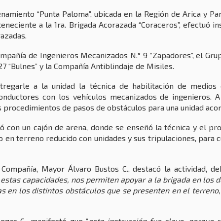
namiento “Punta Paloma”, ubicada en la Región de Arica y Pa
eneciente a la 1ra. Brigada Acorazada “Coraceros”, efectuó in
razadas.
Compañía de Ingenieros Mecanizados N.° 9 “Zapadores”, el Grup
27 “Bulnes” y la Compañía Antiblindaje de Misiles.
ntregarle a la unidad la técnica de habilitación de medios
onductores con los vehículos mecanizados de ingenieros. A
s procedimientos de pasos de obstáculos para una unidad aco
ió con un cajón de arena, donde se enseñó la técnica y el p
o en terreno reducido con unidades y sus tripulaciones, para c
Compañía, Mayor Álvaro Bustos C., destacó la actividad, de
 estas capacidades, nos permiten apoyar a la brigada en los 
s en los distintos obstáculos que se presenten en el terreno
egas C., manifestó que “
esta instrucción fue clave, porque 