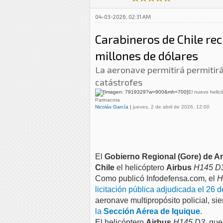
04-03-2026, 02:31 AM
Carabineros de Chile rec
millones de dólares
La aeronave permitirá permitir
catástrofes
El nuevo helic
Parinacota
Nicolás García
|
jueves, 2 de abril de 2026, 12:00
El
Gobierno Regional (Gore) de Ar
Chile
el helicóptero
Airbus
H145 D
Como publicó Infodefensa.com, el
H
licitación pública adjudicada el 26 
aeronave multipropósito policial, si
la
Sección Aérea de Iquique
.
El helicóptero
Airbus
H145 D3
, que