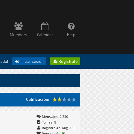
Members
Calendar
Help
itado!
Iniciar sesión
Regístrate
Calificación:
Mensajes: 2,250
Temas: 9
Registro en: Aug 2015
Reputación:
15