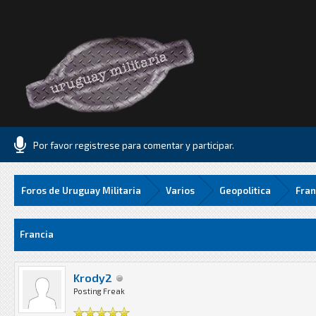
Por favor registrese para comentar y participar.
Foros de Uruguay Militaria
Varios
Geopolitica
Fran
edia
Francia
Krody2
Posting Freak