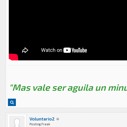
"Mas vale ser aguila un minu
Voluntario2
Posting Freak