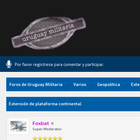
Por favor registrese para comentar y participar.
Foros de Uruguay Militaria
Varios
Geopolitica
Exte
Media
Extensión de plataforma continental
Foxbat
Super Moderator