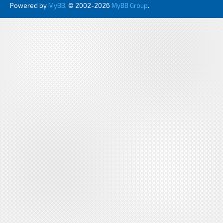
Powered by
MyBB
, © 2002-2026
MyBB Group
.