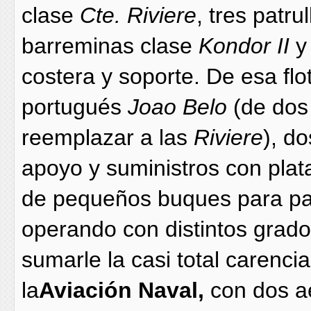
clase
Cte. Riviere
, tres patr
barreminas clase
Kondor II
y
costera y soporte. De esa flo
portugués
Joao Belo
(de dos
reemplazar a las
Riviere
), d
apoyo y suministros con plat
de pequeños buques para patr
operando con distintos grado
sumarle la casi total carenci
la
Aviación Naval,
con dos 