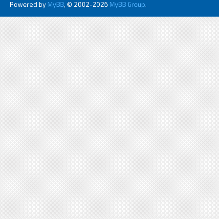
Powered by
MyBB
, © 2002-2026
MyBB Group
.