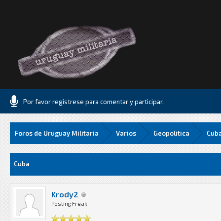
Por favor registrese para comentar y participar.
Foros de Uruguay Militaria
Varios
Geopolitica
Cub
Media
Cuba
Krody2
Posting Freak