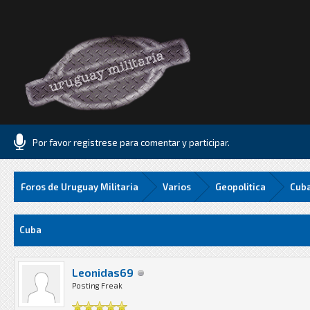
Por favor registrese para comentar y participar.
Foros de Uruguay Militaria
Varios
Geopolitica
Cub
Media
Cuba
Leonidas69
Posting Freak