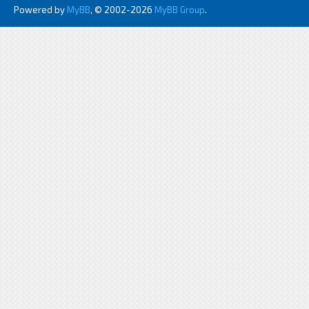
Powered by
MyBB
, © 2002-2026
MyBB Group
.