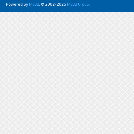
Powered by
MyBB
, © 2002-2026
MyBB Group
.