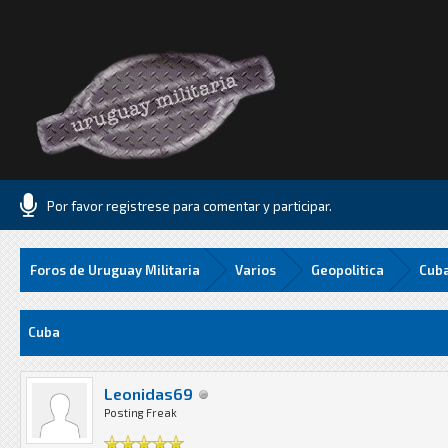
Por favor registrese para comentar y participar.
Foros de Uruguay Militaria
Varios
Geopolitica
Cub
Media
Cuba
Leonidas69
Posting Freak