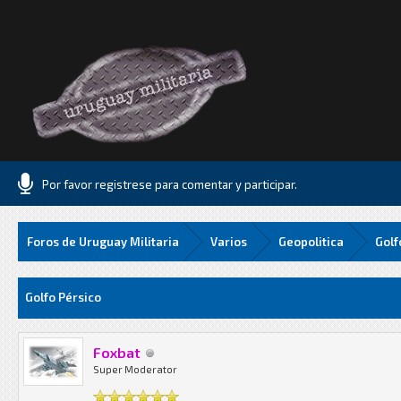
Por favor registrese para comentar y participar.
Foros de Uruguay Militaria
Varios
Geopolitica
Golf
Media
Golfo Pérsico
Foxbat
Super Moderator