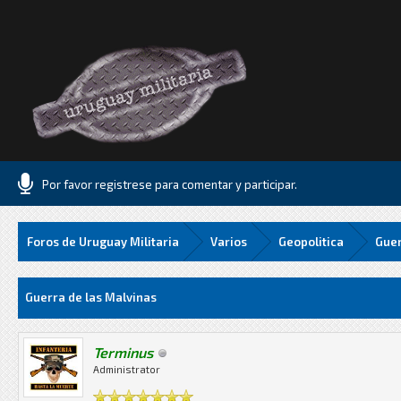
Por favor registrese para comentar y participar.
Foros de Uruguay Militaria
Varios
Geopolitica
Guer
Media
Guerra de las Malvinas
Terminus
Administrator